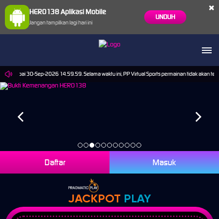
×
HERO138 Aplikasi Mobile
UNDUH
Jangan tampilkan lagi hari ini
.59 sampai 30-Sep-2026 14.59.59. Selama waktu ini, PP Virtual Sports permainan tidak akan te
Daftar
Masuk
JACKPOT
PLAY