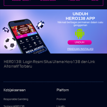
UNDUH
HERO138 APP
Nikmati berbagai permainan dalam satu
genggaman
UNDUH
PANDUAN INSTALASI
HERO138: Login Resmi Situs Utama Hero138 dan Link
Alternatif Terbaru
Kebijaksanaan
Platform
Responsible Gambling
Promosi
Tentang HERO138
Loyalty